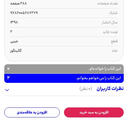
تعداد صفحات
288 صفحه
شابک
9786005687279
سال انتشار
1398
نوبت چاپ
2
قطع
جیبی
جلد
گالینگور
0
این کتاب را خوانده‌ام.
2
این کتاب را می‌خواهم بخوانم.
نظرات کاربران
(0 نظر)
افزودن به سبد خرید
افزودن به علاقه‌مندی