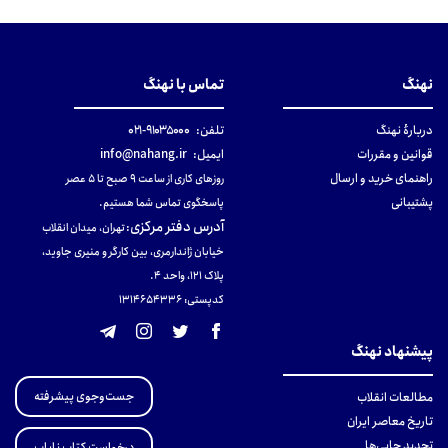
نهنگ
تماس با نهنگ
دربارهٔ نهنگ
تلفن:
۹۱۰۳۵۰۰۰-۰۲۱
قوانین و مقررات
ایمیل:
info@nahang.ir
راهنمای خرید و ارسال
روزهای کاری از ساعت ۹ صبح تا ۵ عصر
پشتیبانی
پاسخگوی تماس شما هستیم.
آدرس دفتر مرکزی
:
تهران، میدان انقلاب
خیابان ژاندارمری، بین کارگر و منیری جاوید،
پلاک 121، واحد ۴.
کدپستی: 131465433۶
پیشنهاد نهنگ
جست‌وجوی پیشرفته
مطالعات انقلاب
تاریخ معاصر ایران
تجدید چاپی‌ها
درخواست کتاب نایاب