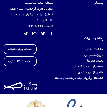
پشتیبانی
پاسخگوی تماس شما هستیم.
آدرس دفتر مرکزی
:
تهران، میدان انقلاب
خیابان ژاندارمری، بین کارگر و منیری جاوید،
پلاک 121، واحد ۴.
کدپستی: 131465433۶
پیشنهاد نهنگ
جست‌وجوی پیشرفته
مطالعات انقلاب
تاریخ معاصر ایران
تجدید چاپی‌ها
درخواست کتاب نایاب
منتخبی از ادبیات انگلستان
منتخبی از ادبیات آلمان
کتاب‌های پرفروش نهنگ در هفته‌های گذشته