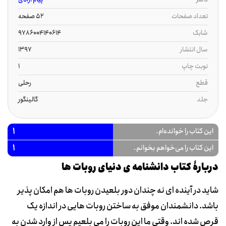
تعداد صفحات
52 صفحه
شابک
9786004140614
سال انتشار
1397
نوبت چاپ
1
قطع
رحلی
جلد
گالینگور
1
این کتاب را خوانده‌ام.
1
این کتاب را می‌خواهم بخوانم.
دربارۀ کتاب دانشنامه ی دنیای روبات ها
شاید در آینده ای نه چندان دور بلعیدن روبات ها هم امکان پذیر
باشد. دانشمندان موفق به ساختن روبات هایی در اندازه یک
قرص شده اند. وقتی ما این روبات را می بلعیم پس از وارد شدن به