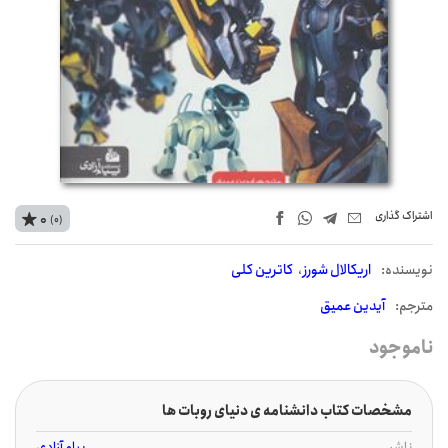
اشتراک‌ گذاری
0
(0)
نويسنده:
اریکالال شورز
کاترین کلی
مترجم:
آیدین عمیق
ناموجود
مشخصات کتاب دانشنامه ی دنیای روبات ها
ناشر
پیام آزادی