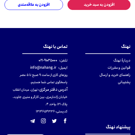
افزودن به سبد خرید
افزودن به علاقه‌مندی
نهنگ
تماس با نهنگ
دربارهٔ نهنگ
تلفن:
۹۱۰۳۵۰۰۰-۰۲۱
قوانین و مقررات
ایمیل:
info@nahang.ir
راهنمای خرید و ارسال
روزهای کاری از ساعت ۹ صبح تا ۵ عصر
پشتیبانی
پاسخگوی تماس شما هستیم.
آدرس دفتر مرکزی
:
تهران، میدان انقلاب
خیابان ژاندارمری، بین کارگر و منیری جاوید،
پلاک 121، واحد ۴.
کدپستی: 131465433۶
پیشنهاد نهنگ