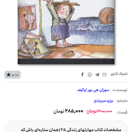
اشتراک‌ گذاری
0
(0)
نويسنده:
سوزان هی بور اوکیف
مترجم:
برزو سریزدی
تومان
285,000
تومان
300,000
قیمت:
مشخصات کتاب مهارتهای زندگی 25 (همان ستاره‌ای باش که