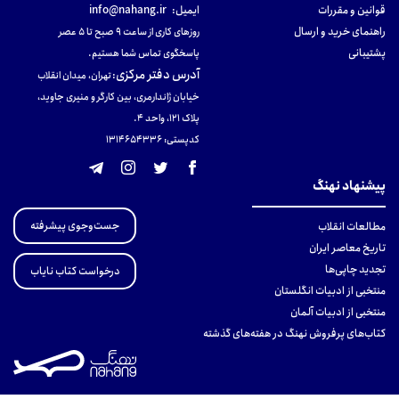
قوانین و مقررات
ایمیل:
info@nahang.ir
راهنمای خرید و ارسال
روزهای کاری از ساعت ۹ صبح تا ۵ عصر
پشتیبانی
پاسخگوی تماس شما هستیم.
آدرس دفتر مرکزی
:
تهران، میدان انقلاب
خیابان ژاندارمری، بین کارگر و منیری جاوید،
پلاک 121، واحد ۴.
کدپستی: 131465433۶
پیشنهاد نهنگ
جست‌وجوی پیشرفته
مطالعات انقلاب
تاریخ معاصر ایران
تجدید چاپی‌ها
درخواست کتاب نایاب
منتخبی از ادبیات انگلستان
منتخبی از ادبیات آلمان
کتاب‌های پرفروش نهنگ در هفته‌های گذشته