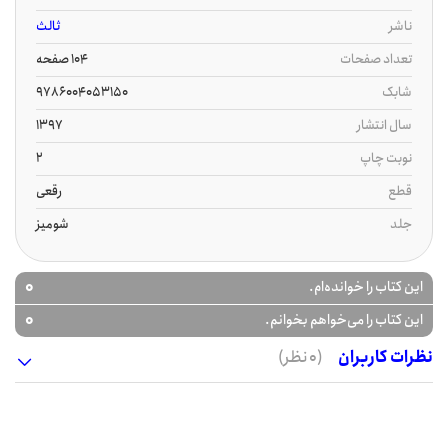
ناشر
ثالث
تعداد صفحات
104 صفحه
شابک
9786004053150
سال انتشار
1397
نوبت چاپ
2
قطع
رقعی
جلد
شومیز
0
این کتاب را خوانده‌ام.
0
این کتاب را می‌خواهم بخوانم.
نظرات کاربران
(0 نظر)