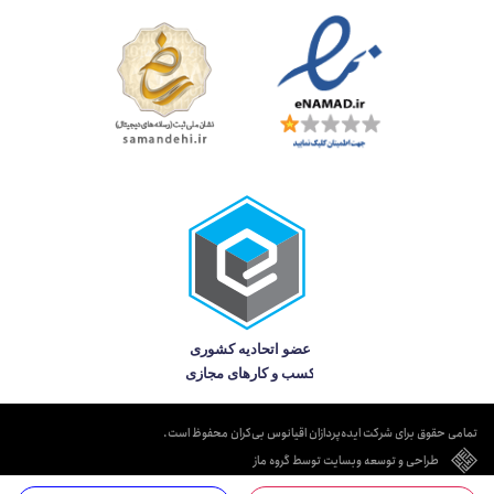
تمامی حقوق برای شرکت ایده‌پردازان اقیانوس بی‌کران محفوظ است.
طراحی و توسعه وبسایت توسط گروه ماز