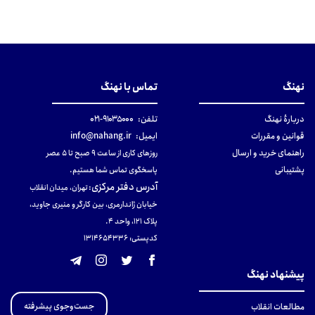
نهنگ
تماس با نهنگ
دربارهٔ نهنگ
تلفن:
۹۱۰۳۵۰۰۰-۰۲۱
قوانین و مقررات
ایمیل:
info@nahang.ir
راهنمای خرید و ارسال
روزهای کاری از ساعت ۹ صبح تا ۵ عصر
پشتیبانی
پاسخگوی تماس شما هستیم.
آدرس دفتر مرکزی
:
تهران، میدان انقلاب
خیابان ژاندارمری، بین کارگر و منیری جاوید،
پلاک 121، واحد ۴.
کدپستی: 131465433۶
پیشنهاد نهنگ
جست‌وجوی پیشرفته
مطالعات انقلاب