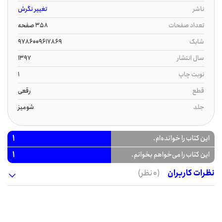
ناشر
تغییر نگرش
تعداد صفحات
358 صفحه
شابک
9786009617869
سال انتشار
1397
نوبت چاپ
1
قطع
رقعی
جلد
شومیز
1
این کتاب را خوانده‌ام.
1
این کتاب را می‌خواهم بخوانم.
نظرات کاربران
(0 نظر)