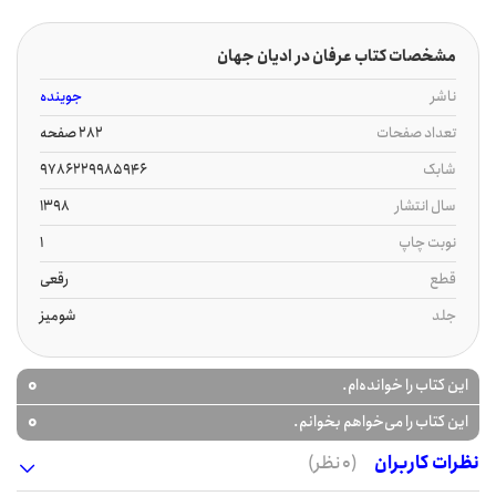
مشخصات کتاب عرفان در ادیان جهان
ناشر
جوینده
تعداد صفحات
282 صفحه
شابک
9786229985946
سال انتشار
1398
نوبت چاپ
1
قطع
رقعی
جلد
شومیز
0
این کتاب را خوانده‌ام.
0
این کتاب را می‌خواهم بخوانم.
نظرات کاربران
(0 نظر)