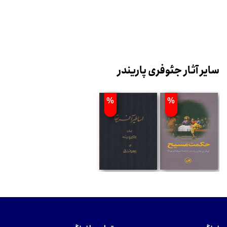
سایر آثار جئوفری پاریندر
%
%