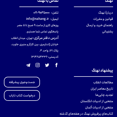
نهنگ
تماس با نهنگ
دربارهٔ نهنگ
تلفن:
۹۱۰۳۵۰۰۰-۰۲۱
قوانین و مقررات
ایمیل:
info@nahang.ir
راهنمای خرید و ارسال
روزهای کاری از ساعت ۹ صبح تا ۵ عصر
پشتیبانی
پاسخگوی تماس شما هستیم.
آدرس دفتر مرکزی
:
تهران، میدان انقلاب
خیابان ژاندارمری، بین کارگر و منیری جاوید،
پلاک 121، واحد ۴.
کدپستی: 131465433۶
پیشنهاد نهنگ
جست‌وجوی پیشرفته
مطالعات انقلاب
تاریخ معاصر ایران
تجدید چاپی‌ها
درخواست کتاب نایاب
منتخبی از ادبیات انگلستان
منتخبی از ادبیات آلمان
کتاب‌های پرفروش نهنگ در هفته‌های گذشته