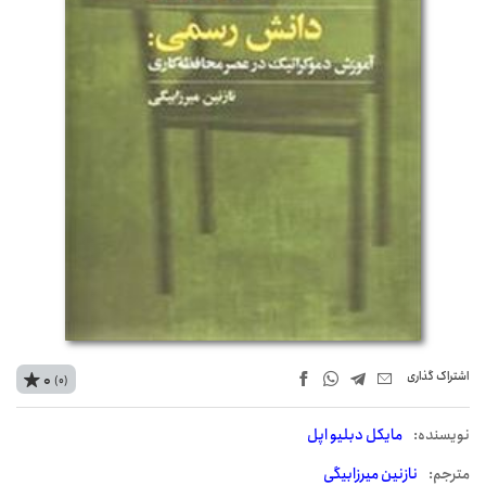
اشتراک‌ گذاری
0
(0)
نويسنده:
مایکل دبلیو اپل
مترجم:
نازنین میرزابیگی