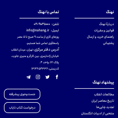
نهنگ
تماس با نهنگ
دربارهٔ نهنگ
تلفن:
۹۱۰۳۵۰۰۰-۰۲۱
قوانین و مقررات
ایمیل:
info@nahang.ir
راهنمای خرید و ارسال
روزهای کاری از ساعت ۹ صبح تا ۵ عصر
پشتیبانی
پاسخگوی تماس شما هستیم.
آدرس دفتر مرکزی
:
تهران، میدان انقلاب
خیابان ژاندارمری، بین کارگر و منیری جاوید،
پلاک 121، واحد ۴.
کدپستی: 131465433۶
پیشنهاد نهنگ
جست‌وجوی پیشرفته
مطالعات انقلاب
تاریخ معاصر ایران
تجدید چاپی‌ها
درخواست کتاب نایاب
منتخبی از ادبیات انگلستان