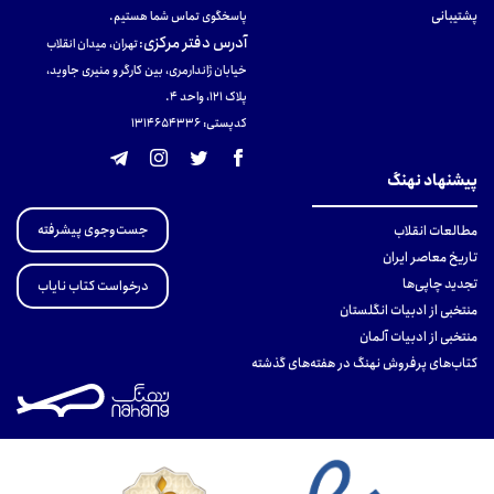
پشتیبانی
پاسخگوی تماس شما هستیم.
آدرس دفتر مرکزی
:
تهران، میدان انقلاب
خیابان ژاندارمری، بین کارگر و منیری جاوید،
پلاک 121، واحد ۴.
کدپستی: 131465433۶
پیشنهاد نهنگ
جست‌وجوی پیشرفته
مطالعات انقلاب
تاریخ معاصر ایران
تجدید چاپی‌ها
درخواست کتاب نایاب
منتخبی از ادبیات انگلستان
منتخبی از ادبیات آلمان
کتاب‌های پرفروش نهنگ در هفته‌های گذشته