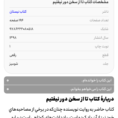
مشخصات کتاب تا از سخن دور نیفتیم
ناشر
کتاب نیستان
تعداد صفحات
194 صفحه
شابک
9786222080518
سال انتشار
1398
نوبت چاپ
1
قطع
رقعی
جلد
شومیز
0
این کتاب را خوانده‌ام.
0
این کتاب را می‌خواهم بخوانم.
دربارۀ کتاب تا از سخن دور نیفتیم
کتاب حاضر به روايت نويسنده چنان‌که در برخي از مصاحبه‌هاي
خود نيز از آن ياد کرده است، يادداشت‌هاي کوتاهي است درباره