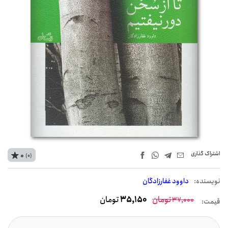
اشتراک‌ گذاری
0
(0)
نويسنده:
داوود غفارزادگان
تومان
35,150
تومان
37,000
قیمت: