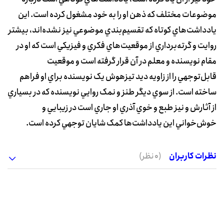
موضوعات مختلف که ذهن او را به خود مشغول کرده است. اين
يادداشت‌هاي کوتاه که تقسيم‌بندي موضوعي نيز نشده‌اند، بيشتر
روايت و گرته‌برداري از موقعيت‌هاي فکري و فيزيکي است که او در
مقام نويسنده و معلم در آن قرار گرفته است و موقعيت
قابل‌توجهي را از زاويه ديد تيزهوش يک نويسنده براي او فراهم
ساخته است. از سوي ديگر طنز و نمک روايي نويسنده که در بسياري
از آثارش و نيز طبع و خوي آذري او جاري است در زيبايي و
خوش‌خواني اين يادداشت‌ها کمک شايان توجهي کرده است.
نظرات کاربران
(0 نظر)