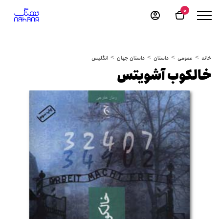
0
خانه
عمومی
داستان
داستان جهان
انگلیس
خالکوب آشویتس