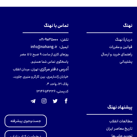
نهنگ
تماس با نهنگ
دربارهٔ نهنگ
تلفن:
۹۱۰۳۵۰۰۰-۰۲۱
قوانین و مقررات
ایمیل:
info@nahang.ir
راهنمای خرید و ارسال
روزهای کاری از ساعت ۹ صبح تا ۵ عصر
پشتیبانی
پاسخگوی تماس شما هستیم.
آدرس دفتر مرکزی
:
تهران، میدان انقلاب
خیابان ژاندارمری، بین کارگر و منیری جاوید،
پلاک 121، واحد ۴.
کدپستی: 131465433۶
پیشنهاد نهنگ
جست‌وجوی پیشرفته
مطالعات انقلاب
تاریخ معاصر ایران
تجدید چاپی‌ها
درخواست کتاب نایاب