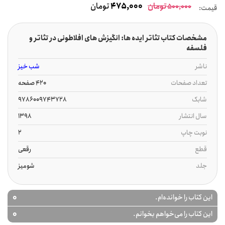
تومان
475,000
تومان
500,000
قیمت:
مشخصات کتاب تئاتر ایده ها: انگیزش های افلاطونی در تئاتر و
فلسفه
ناشر
شب خیز
تعداد صفحات
420 صفحه
شابک
9786009743728
سال انتشار
1398
نوبت چاپ
2
قطع
رقعی
جلد
شومیز
0
این کتاب را خوانده‌ام.
0
این کتاب را می‌خواهم بخوانم.