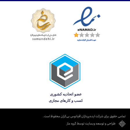
تمامی حقوق برای شرکت ایده‌پردازان اقیانوس بی‌کران محفوظ است.
طراحی و توسعه وبسایت توسط گروه ماز