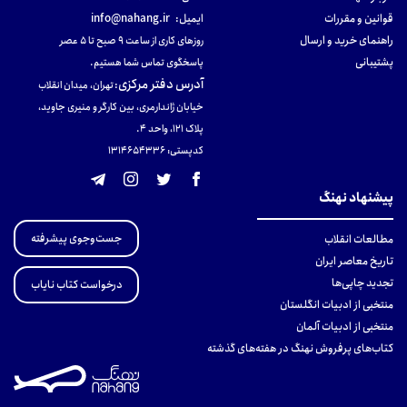
قوانین و مقررات
ایمیل:
info@nahang.ir
راهنمای خرید و ارسال
روزهای کاری از ساعت ۹ صبح تا ۵ عصر
پشتیبانی
پاسخگوی تماس شما هستیم.
آدرس دفتر مرکزی
:
تهران، میدان انقلاب
خیابان ژاندارمری، بین کارگر و منیری جاوید،
پلاک 121، واحد ۴.
کدپستی: 131465433۶
پیشنهاد نهنگ
جست‌وجوی پیشرفته
مطالعات انقلاب
تاریخ معاصر ایران
تجدید چاپی‌ها
درخواست کتاب نایاب
منتخبی از ادبیات انگلستان
منتخبی از ادبیات آلمان
کتاب‌های پرفروش نهنگ در هفته‌های گذشته