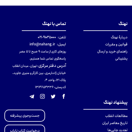
نهنگ
تماس با نهنگ
دربارهٔ نهنگ
تلفن:
۹۱۰۳۵۰۰۰-۰۲۱
قوانین و مقررات
ایمیل:
info@nahang.ir
راهنمای خرید و ارسال
روزهای کاری از ساعت ۹ صبح تا ۵ عصر
پشتیبانی
پاسخگوی تماس شما هستیم.
آدرس دفتر مرکزی
:
تهران، میدان انقلاب
خیابان ژاندارمری، بین کارگر و منیری جاوید،
پلاک 121، واحد ۴.
کدپستی: 131465433۶
پیشنهاد نهنگ
جست‌وجوی پیشرفته
مطالعات انقلاب
تاریخ معاصر ایران
تجدید چاپی‌ها
درخواست کتاب نایاب