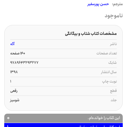
مترجم:
حسن پورسفیر
ناموجود
مشخصات کتاب شتاب و بیگانگی
ناشر
آگه
تعداد صفحات
140 صفحه
شابک
9789643293277
سال انتشار
1398
نوبت چاپ
1
قطع
رقعی
جلد
شومیز
0
این کتاب را خوانده‌ام.