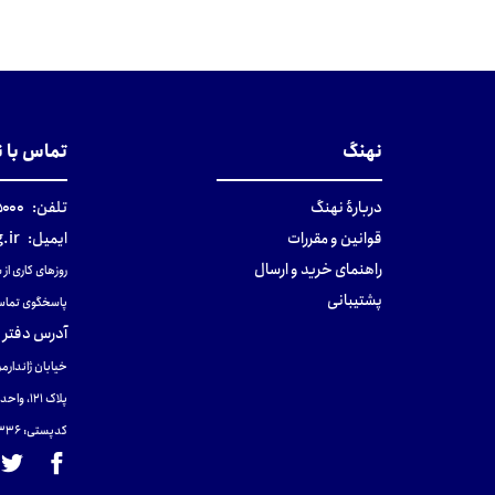
تومان
تومان
نهنگ
تماس با 
دربارهٔ نهنگ
تلفن:
۰-۰۲۱
قوانین و مقررات
ایمیل:
.ir
راهنمای خرید و ارسال
روزهای کاری از ساعت ۹ صب
پشتیبانی
پاسخگوی تماس
آدرس دفتر 
خیابان ژاندارمر
پلاک 121، واحد ۴.
کدپستی: 131465433۶