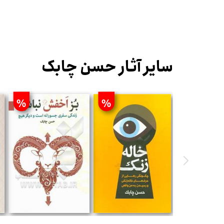
سایر آثار حسن چابک
%
%