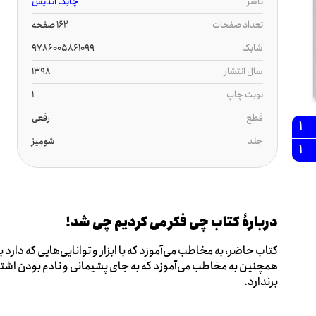
ناشر
چابک اندیش
تعداد صفحات
162 صفحه
شابک
9786005861099
سال انتشار
1398
نوبت چاپ
1
قطع
رقعی
1
جلد
شومیز
1
دربارۀ کتاب چی فکر می کردیم چی شد!
کتاب حاضر، به مخاطب می‌آموزد که با ابزار و توانایی‌هایی که دارد
همچنین به مخاطب می‌آموزد که به جای پشیمانی و نادم بودن اشتب
برندارد.