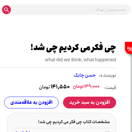
چی فکر می کردیم چی شد!
what did we think, what happened
نويسنده:
حسن چابک
149,000
تومان
141,550
تومان
قیمت:
افزودن به سبد خرید
افزودن به علاقه‌مندی
مشخصات کتاب چی فکر می کردیم چی شد!