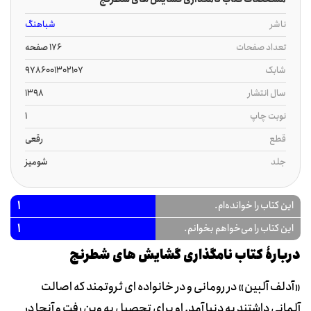
ناشر
شباهنگ
تعداد صفحات
176 صفحه
شابک
9786001302107
سال انتشار
1398
نوبت چاپ
1
قطع
رقعی
جلد
شومیز
1
این کتاب را خوانده‌ام.
1
این کتاب را می‌خواهم بخوانم.
دربارۀ کتاب نامگذاری گشایش های شطرنج
«آدلف آلبین» در رومانی و در خانواده ای ثروتمند که اصالت
آلمانی داشتند به دنیا آمد. او برای تحصیل به وین رفت و آنجا در