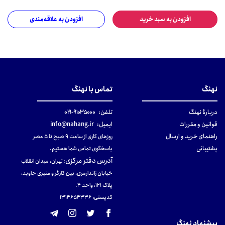
افزودن به سبد خرید
افزودن به علاقه‌مندی
نهنگ
تماس با نهنگ
دربارهٔ نهنگ
تلفن:
۹۱۰۳۵۰۰۰-۰۲۱
قوانین و مقررات
ایمیل:
info@nahang.ir
راهنمای خرید و ارسال
روزهای کاری از ساعت ۹ صبح تا ۵ عصر
پشتیبانی
پاسخگوی تماس شما هستیم.
آدرس دفتر مرکزی
:
تهران، میدان انقلاب
خیابان ژاندارمری، بین کارگر و منیری جاوید،
پلاک 121، واحد ۴.
کدپستی: 131465433۶
پیشنهاد نهنگ