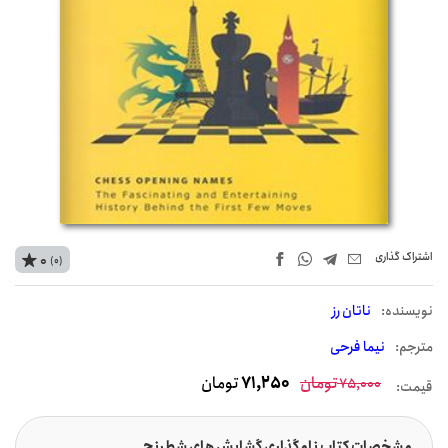
اشتراک‌ گذاری
0
(0)
نويسنده:
ناتان رز
مترجم:
نیما فرحی
تومان
71,250
تومان
75,000
قیمت:
مشخصات کتاب نامگذاری گشایش های شطرنج