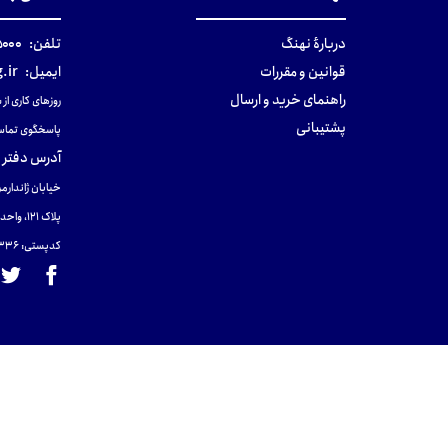
دربارهٔ نهنگ
تلفن:
۰-۰۲۱
قوانین و مقررات
ایمیل:
.ir
راهنمای خرید و ارسال
روزهای کاری از ساعت ۹ صب
پشتیبانی
پاسخگوی تماس
آدرس دفتر 
خیابان ژاندارمر
پلاک 121، واحد ۴.
کدپستی: 131465433۶