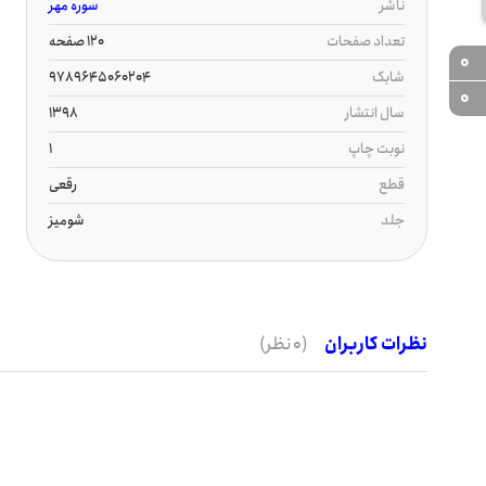
ناشر
سوره مهر
تعداد صفحات
120 صفحه
0
شابک
9789645060204
0
سال انتشار
1398
نوبت چاپ
1
قطع
رقعی
جلد
شومیز
نظرات کاربران
(0 نظر)