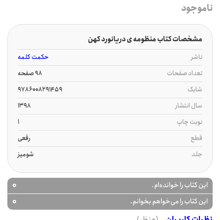
ناموجود
مشخصات کتاب منظومه ی دریانورد کهن
ناشر
حکمت کلمه
تعداد صفحات
98 صفحه
شابک
9786008291459
سال انتشار
1398
نوبت چاپ
1
قطع
رقعی
جلد
شومیز
0
این کتاب را خوانده‌ام.
0
این کتاب را می‌خواهم بخوانم.
نظرات کاربران
(0 نظر)