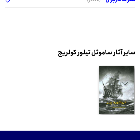
سایر آثار ساموئل تیلور کولریج