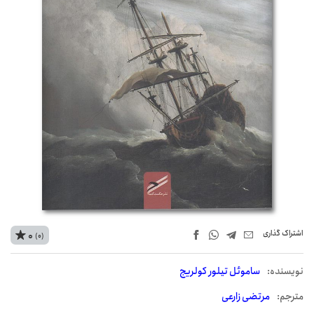
اشتراک‌ گذاری
0
(0)
نويسنده:
ساموئل تیلور کولریج
مترجم:
مرتضی زارعی