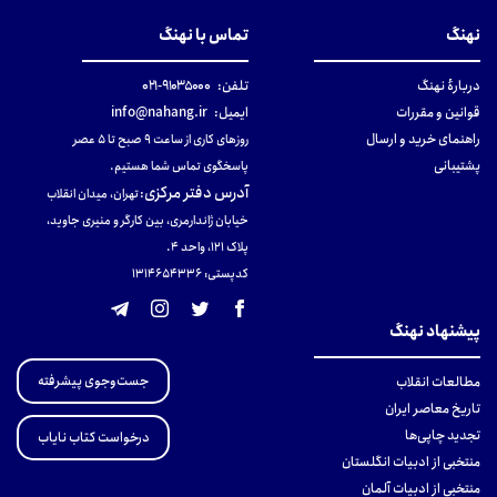
نهنگ
تماس با نهنگ
دربارهٔ نهنگ
تلفن:
۹۱۰۳۵۰۰۰-۰۲۱
قوانین و مقررات
ایمیل:
info@nahang.ir
راهنمای خرید و ارسال
روزهای کاری از ساعت ۹ صبح تا ۵ عصر
پشتیبانی
پاسخگوی تماس شما هستیم.
آدرس دفتر مرکزی
:
تهران، میدان انقلاب
خیابان ژاندارمری، بین کارگر و منیری جاوید،
پلاک 121، واحد ۴.
کدپستی: 131465433۶
پیشنهاد نهنگ
جست‌وجوی پیشرفته
مطالعات انقلاب
تاریخ معاصر ایران
تجدید چاپی‌ها
درخواست کتاب نایاب
منتخبی از ادبیات انگلستان
منتخبی از ادبیات آلمان