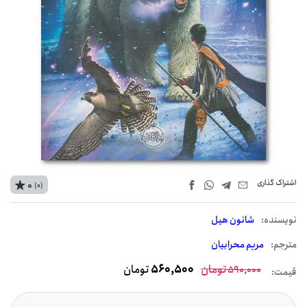
اشتراک‌ گذاری
0
(0)
نويسنده:
شانون هیل
مترجم:
مریم محرابیان
تومان
560,500
تومان
590,000
قیمت: