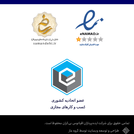
تمامی حقوق برای شرکت ایده‌پردازان اقیانوس بی‌کران محفوظ است.
طراحی و توسعه وبسایت توسط گروه ماز