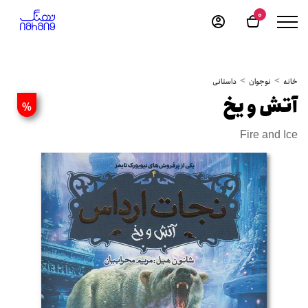
0
خانه
نوجوان
داستانی
آتش و یخ
%
Fire and Ice