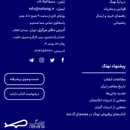
دربارهٔ نهنگ
تلفن:
۹۱۰۳۵۰۰۰-۰۲۱
قوانین و مقررات
ایمیل:
info@nahang.ir
راهنمای خرید و ارسال
روزهای کاری از ساعت ۹ صبح تا ۵ عصر
پشتیبانی
پاسخگوی تماس شما هستیم.
آدرس دفتر مرکزی
:
تهران، میدان انقلاب
خیابان ژاندارمری، بین کارگر و منیری جاوید،
پلاک 121، واحد ۴.
کدپستی: 131465433۶
پیشنهاد نهنگ
جست‌وجوی پیشرفته
مطالعات انقلاب
تاریخ معاصر ایران
تجدید چاپی‌ها
درخواست کتاب نایاب
منتخبی از ادبیات انگلستان
منتخبی از ادبیات آلمان
کتاب‌های پرفروش نهنگ در هفته‌های گذشته