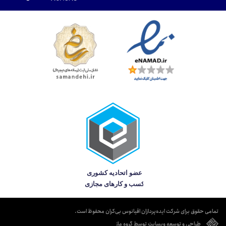
تمامی حقوق برای شرکت ایده‌پردازان اقیانوس بی‌کران محفوظ است.
طراحی و توسعه وبسایت توسط گروه ماز