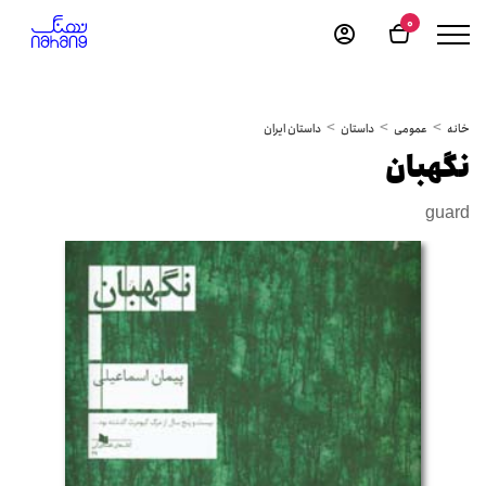
0
خانه
عمومی
داستان
داستان ایران
نگهبان
guard