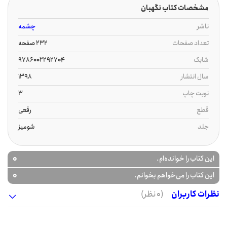
مشخصات کتاب نگهبان
ناشر
چشمه
تعداد صفحات
232 صفحه
شابک
9786002292704
سال انتشار
1398
نوبت چاپ
3
قطع
رقعی
جلد
شومیز
0
این کتاب را خوانده‌ام.
0
این کتاب را می‌خواهم بخوانم.
نظرات کاربران
(0 نظر)