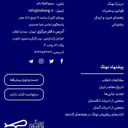
دربارهٔ نهنگ
تلفن:
۹۱۰۳۵۰۰۰-۰۲۱
قوانین و مقررات
ایمیل:
info@nahang.ir
راهنمای خرید و ارسال
روزهای کاری از ساعت ۹ صبح تا ۵ عصر
پشتیبانی
پاسخگوی تماس شما هستیم.
آدرس دفتر مرکزی
:
تهران، میدان انقلاب
خیابان ژاندارمری، بین کارگر و منیری جاوید،
پلاک 121، واحد ۴.
کدپستی: 131465433۶
پیشنهاد نهنگ
جست‌وجوی پیشرفته
مطالعات انقلاب
تاریخ معاصر ایران
تجدید چاپی‌ها
درخواست کتاب نایاب
منتخبی از ادبیات انگلستان
منتخبی از ادبیات آلمان
کتاب‌های پرفروش نهنگ در هفته‌های گذشته