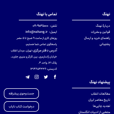
نهنگ
تماس با نهنگ
دربارهٔ نهنگ
تلفن:
۹۱۰۳۵۰۰۰-۰۲۱
قوانین و مقررات
ایمیل:
info@nahang.ir
راهنمای خرید و ارسال
روزهای کاری از ساعت ۹ صبح تا ۵ عصر
پشتیبانی
پاسخگوی تماس شما هستیم.
آدرس دفتر مرکزی
:
تهران، میدان انقلاب
خیابان ژاندارمری، بین کارگر و منیری جاوید،
پلاک 121، واحد ۴.
کدپستی: 131465433۶
پیشنهاد نهنگ
جست‌وجوی پیشرفته
مطالعات انقلاب
تاریخ معاصر ایران
تجدید چاپی‌ها
درخواست کتاب نایاب
منتخبی از ادبیات انگلستان