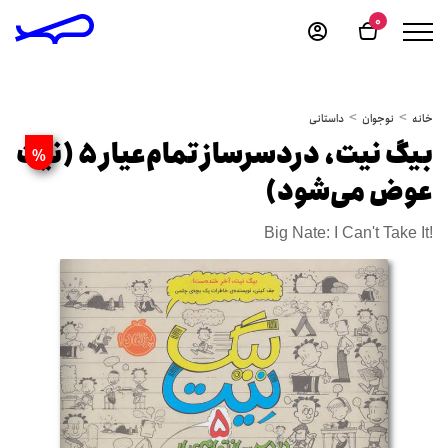
0
خانه
نوجوان
داستانی
بیگ نیت، دردسرساز تمام‌عیار 5 (نیت
%
عوض می‌شود)
Big Nate: I Can't Take It!