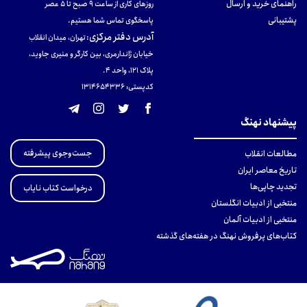
راهنمای خرید و ارسال
روزهای کاری از ساعت ۹ صبح تا ۵ عصر
پشتیبانی
پاسخگوی تماس شما هستیم.
آدرس دفتر مرکزی
:
تهران، میدان انقلاب
خیابان ژاندارمری، بین کارگر و منیری جاوید،
پلاک 121، واحد ۴.
کدپستی: 131465433۶
پیشنهاد نهنگ
جست‌وجوی پیشرفته
مطالعات انقلاب
تاریخ معاصر ایران
تجدید چاپی‌ها
درخواست کتاب نایاب
منتخبی از ادبیات انگلستان
منتخبی از ادبیات آلمان
کتاب‌های پرفروش نهنگ در هفته‌های گذشته