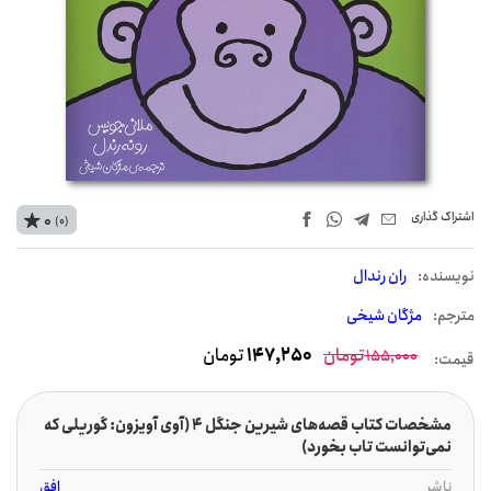
اشتراک‌ گذاری
0
(0)
نويسنده:
ران رندال
مترجم:
مژگان شیخی
تومان
147,250
تومان
155,000
قیمت:
مشخصات کتاب قصه‌های شیرین جنگل 4 (آوی آویزون: گوریلی که
نمی‌توانست تاب بخورد)
ناشر
افق