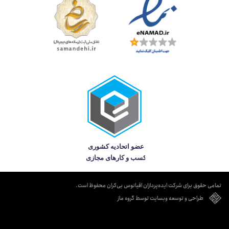
تمامی حقوق برای شرکت ایده‌پردازان اقیانوس بی‌کران محفوظ است.
طراحی و توسعه وبسایت توسط گروه ماز