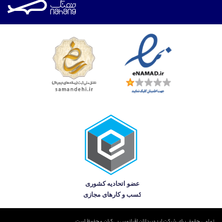
تمامی حقوق برای شرکت ایده‌پردازان اقیانوس بی‌کران محفوظ است.