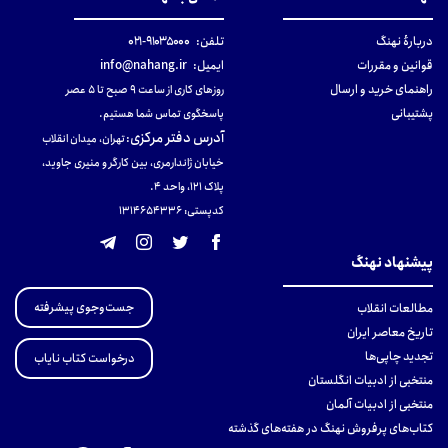
دربارهٔ نهنگ
تلفن:
۹۱۰۳۵۰۰۰-۰۲۱
قوانین و مقررات
ایمیل:
info@nahang.ir
راهنمای خرید و ارسال
روزهای کاری از ساعت ۹ صبح تا ۵ عصر
پشتیبانی
پاسخگوی تماس شما هستیم.
آدرس دفتر مرکزی
:
تهران، میدان انقلاب
خیابان ژاندارمری، بین کارگر و منیری جاوید،
پلاک 121، واحد ۴.
کدپستی: 131465433۶
پیشنهاد نهنگ
جست‌وجوی پیشرفته
مطالعات انقلاب
تاریخ معاصر ایران
تجدید چاپی‌ها
درخواست کتاب نایاب
منتخبی از ادبیات انگلستان
منتخبی از ادبیات آلمان
کتاب‌های پرفروش نهنگ در هفته‌های گذشته