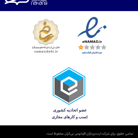
تمامی حقوق برای شرکت ایده‌پردازان اقیانوس بی‌کران محفوظ است.