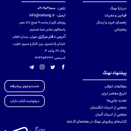
دربارهٔ نهنگ
تلفن:
۹۱۰۳۵۰۰۰-۰۲۱
قوانین و مقررات
ایمیل:
info@nahang.ir
راهنمای خرید و ارسال
روزهای کاری از ساعت ۹ صبح تا ۵ عصر
پشتیبانی
پاسخگوی تماس شما هستیم.
آدرس دفتر مرکزی
:
تهران، میدان انقلاب
خیابان ژاندارمری، بین کارگر و منیری جاوید،
پلاک 121، واحد ۴.
کدپستی: 131465433۶
پیشنهاد نهنگ
جست‌وجوی پیشرفته
مطالعات انقلاب
تاریخ معاصر ایران
تجدید چاپی‌ها
درخواست کتاب نایاب
منتخبی از ادبیات انگلستان
منتخبی از ادبیات آلمان
کتاب‌های پرفروش نهنگ در هفته‌های گذشته