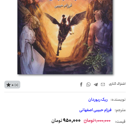
اشتراک‌ گذاری
0
(0)
نويسنده:
ریک ریوردان
مترجم:
فرزام حبیبی اصفهانی
تومان
950,000
تومان
1,000,000
قیمت: