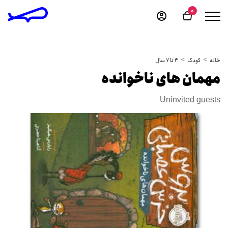
0
خانه
کودک
4 تا 7 سال
مهمان های ناخوانده
Uninvited guests