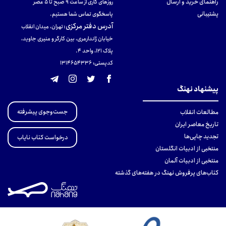
راهنمای خرید و ارسال
روزهای کاری از ساعت ۹ صبح تا ۵ عصر
پشتیبانی
پاسخگوی تماس شما هستیم.
آدرس دفتر مرکزی
:
تهران، میدان انقلاب
خیابان ژاندارمری، بین کارگر و منیری جاوید،
پلاک 121، واحد ۴.
کدپستی: 131465433۶
پیشنهاد نهنگ
جست‌وجوی پیشرفته
مطالعات انقلاب
تاریخ معاصر ایران
تجدید چاپی‌ها
درخواست کتاب نایاب
منتخبی از ادبیات انگلستان
منتخبی از ادبیات آلمان
کتاب‌های پرفروش نهنگ در هفته‌های گذشته