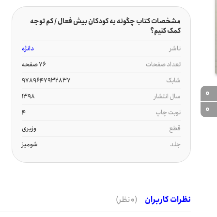
مشخصات کتاب چگونه به کودکان بیش فعال / کم توجه
کمک کنیم؟
ناشر
دانژه
تعداد صفحات
76 صفحه
شابک
9789647932837
0
سال انتشار
1398
0
نوبت چاپ
4
قطع
وزیری
جلد
شومیز
نظرات کاربران
(0 نظر)