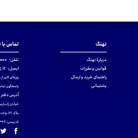
نهنگ
تماس با 
دربارهٔ نهنگ
تلفن:
۰-۰۲۱
قوانین و مقررات
ایمیل:
.ir
راهنمای خرید و ارسال
روزهای کاری از ساعت ۹ صب
پشتیبانی
پاسخگوی تماس
آدرس دفتر 
خیابان ژاندارمر
پلاک 121، واحد ۴.
کدپستی: 131465433۶