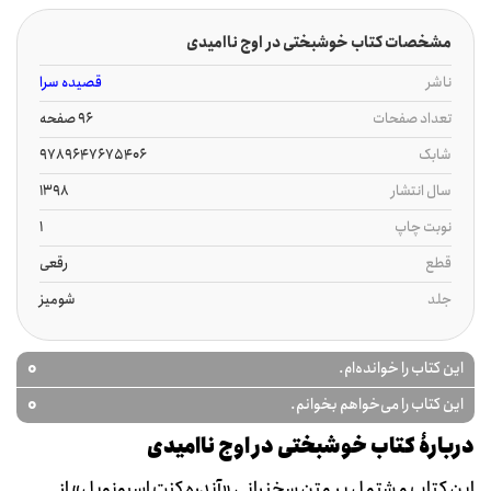
مشخصات کتاب خوشبختی در اوج ناامیدی
ناشر
قصیده سرا
تعداد صفحات
96 صفحه
شابک
9789647675406
سال انتشار
1398
نوبت چاپ
1
قطع
رقعی
جلد
شومیز
0
این کتاب را خوانده‌ام.
0
این کتاب را می‌خواهم بخوانم.
دربارۀ کتاب خوشبختی در اوج ناامیدی
اين کتاب مشتمل بر متن سخنراني «آندره کنت اسپونويل» از