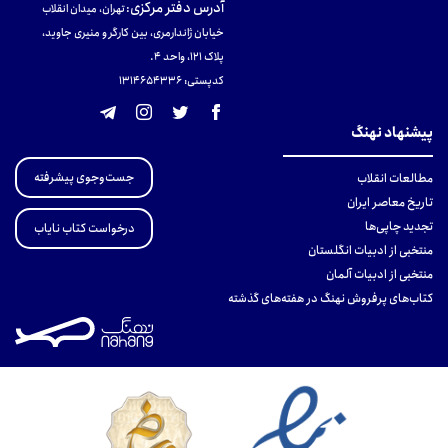
آدرس دفتر مرکزی
:
تهران، میدان انقلاب
خیابان ژاندارمری، بین کارگر و منیری جاوید،
پلاک 121، واحد ۴.
کدپستی: 131465433۶
پیشنهاد نهنگ
جست‌وجوی پیشرفته
مطالعات انقلاب
تاریخ معاصر ایران
تجدید چاپی‌ها
درخواست کتاب نایاب
منتخبی از ادبیات انگلستان
منتخبی از ادبیات آلمان
کتاب‌های پرفروش نهنگ در هفته‌های گذشته