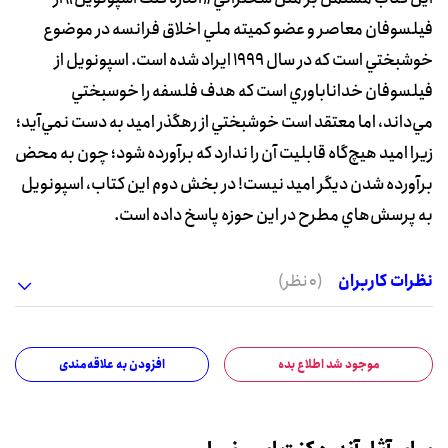
فيلسوفان معاصر و عضو کميته ملي اخلاق فرانسه در موضوع
خوشبختي است که در سال 1999 ايراد شده است. اسپونويل از
فيلسوفان خداناباوري است که هدف فلسفه را خوسبختي
مي‌داند، اما معتقد است خوشبختي از رهگذر اميد به دست نمي‌آيد؛
زيرا اميد هيچ‌گاه قابليت آن را ندارد که برآورده شود؛ چون به محض
برآورده شدن ديگر اميد نيست! در بخش دوم اين کتاب، اسپونويل
به پرسش‌هاي مطرح در اين حوزه پاسخ داده است.
نظرات کاربران
(0 نظر)
موجود شد اطلاع بده
افزودن به علاقه‌مندی