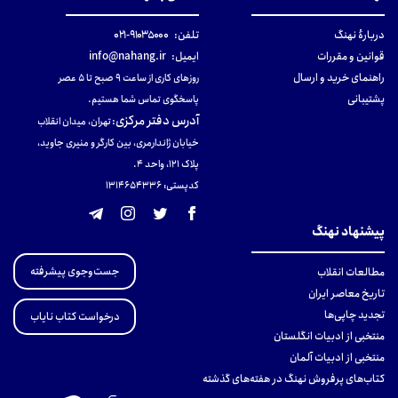
دربارهٔ نهنگ
تلفن:
۹۱۰۳۵۰۰۰-۰۲۱
قوانین و مقررات
ایمیل:
info@nahang.ir
راهنمای خرید و ارسال
روزهای کاری از ساعت ۹ صبح تا ۵ عصر
پشتیبانی
پاسخگوی تماس شما هستیم.
آدرس دفتر مرکزی
:
تهران، میدان انقلاب
خیابان ژاندارمری، بین کارگر و منیری جاوید،
پلاک 121، واحد ۴.
کدپستی: 131465433۶
پیشنهاد نهنگ
جست‌وجوی پیشرفته
مطالعات انقلاب
تاریخ معاصر ایران
تجدید چاپی‌ها
درخواست کتاب نایاب
منتخبی از ادبیات انگلستان
منتخبی از ادبیات آلمان
کتاب‌های پرفروش نهنگ در هفته‌های گذشته