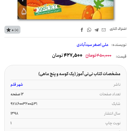
اشتراک‌ گذاری
0
(0)
نويسنده:
علی اصغر سیدآبادی
تومان
427,500
تومان
450,000
قیمت:
مشخصات کتاب نی‌نی آموز (یک کوسه و پنج ماهی)
ناشر
شهر قلم
تعداد صفحات
12 صفحه
شابک
9786003200531
سال انتشار
1398
نوبت چاپ
1