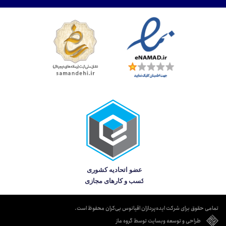
تمامی حقوق برای شرکت ایده‌پردازان اقیانوس بی‌کران محفوظ است.
طراحی و توسعه وبسایت توسط گروه ماز