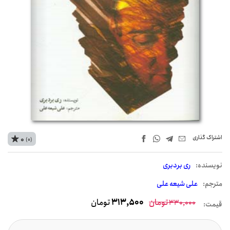
اشتراک‌ گذاری
0
(0)
نويسنده:
ری بردبری
مترجم:
علی شیعه علی
تومان
313,500
تومان
330,000
قیمت: