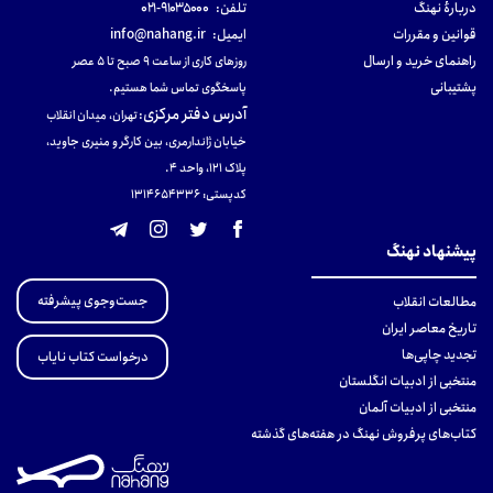
دربارهٔ نهنگ
تلفن:
۹۱۰۳۵۰۰۰-۰۲۱
قوانین و مقررات
ایمیل:
info@nahang.ir
راهنمای خرید و ارسال
روزهای کاری از ساعت ۹ صبح تا ۵ عصر
پشتیبانی
پاسخگوی تماس شما هستیم.
آدرس دفتر مرکزی
:
تهران، میدان انقلاب
خیابان ژاندارمری، بین کارگر و منیری جاوید،
پلاک 121، واحد ۴.
کدپستی: 131465433۶
پیشنهاد نهنگ
جست‌وجوی پیشرفته
مطالعات انقلاب
تاریخ معاصر ایران
تجدید چاپی‌ها
درخواست کتاب نایاب
منتخبی از ادبیات انگلستان
منتخبی از ادبیات آلمان
کتاب‌های پرفروش نهنگ در هفته‌های گذشته