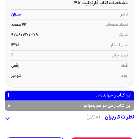
مشخصات کتاب فارنهایت 451
ناشر
سبزان
تعداد صفحات
192 صفحه
شابک
9786001170379
سال انتشار
1398
نوبت چاپ
6
قطع
رقعی
جلد
شومیز
1
این کتاب را خوانده‌ام.
0
این کتاب را می‌خواهم بخوانم.
نظرات کاربران
(0 نظر)