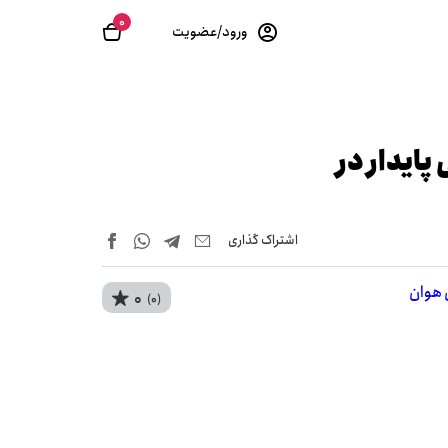
0
ورود/عضویت
 پایدار در
اشتراک‌ گذاری
 هوان
0
(0)