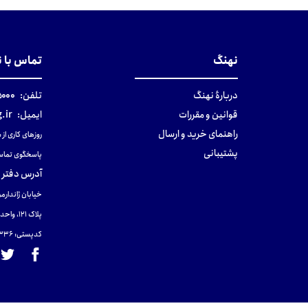
تومان
تومان
نهنگ
تماس با 
دربارهٔ نهنگ
تلفن:
۰-۰۲۱
قوانین و مقررات
ایمیل:
.ir
راهنمای خرید و ارسال
روزهای کاری از ساعت ۹ صب
پشتیبانی
پاسخگوی تماس
آدرس دفتر 
خیابان ژاندارمر
پلاک 121، واحد ۴.
کدپستی: 131465433۶