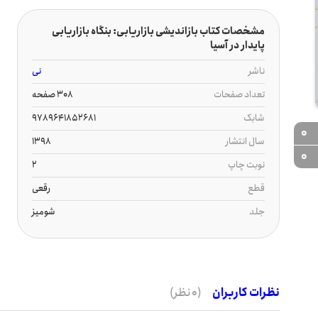
مشخصات کتاب بازاندیشی بازاریابی: بنگاه بازاریابی
پایدار در آسیا
ناشر
نی
تعداد صفحات
308 صفحه
شابک
9789641852681
0
سال انتشار
1398
0
نوبت چاپ
2
قطع
رقعی
جلد
شومیز
نظرات کاربران
(0 نظر)