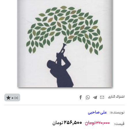
اشتراک‌ گذاری
0
(0)
نويسنده:
علی صاحبی
تومان
256,500
تومان
270,000
قیمت: