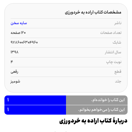
مشخصات کتاب اراده به خردورزی
ناشر
سایه سخن
تعداد صفحات
120 صفحه
شابک
9786006304960
سال انتشار
1398
نوبت چاپ
4
قطع
رقعی
جلد
شومیز
1
این کتاب را خوانده‌ام.
1
این کتاب را می‌خواهم بخوانم.
دربارۀ کتاب اراده به خردورزی