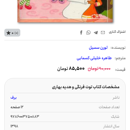
اشتراک‌ گذاری
0
(0)
نويسنده:
لورن سسیل
مترجم:
طاهره خلیلی کسمایی
تومان
85,500
تومان
90,000
قیمت:
مشخصات کتاب توت فرنگی و هدیه بهاری
ناشر
برف
تعداد صفحات
12 صفحه
شابک
9786003750883
سال انتشار
1398