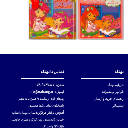
%
نهنگ
تماس با نهنگ
دربارهٔ نهنگ
تلفن:
۹۱۰۳۵۰۰۰-۰۲۱
قوانین و مقررات
ایمیل:
info@nahang.ir
راهنمای خرید و ارسال
روزهای کاری از ساعت ۹ صبح تا ۵ عصر
پشتیبانی
پاسخگوی تماس شما هستیم.
آدرس دفتر مرکزی
:
تهران، میدان انقلاب
خیابان ژاندارمری، بین کارگر و منیری جاوید،
پلاک 121، واحد ۴.