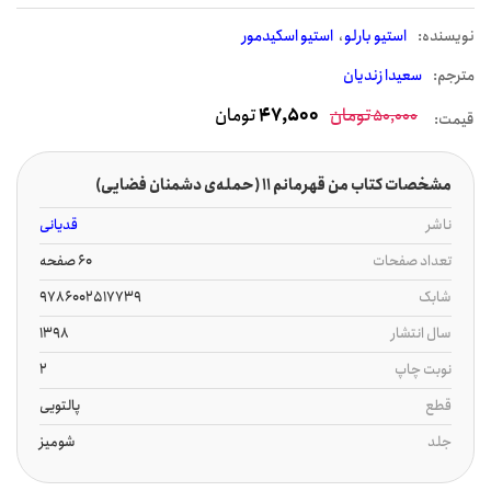
نويسنده:
استیو بارلو
استیو اسکیدمور
مترجم:
سعیدا زندیان
تومان
47,500
تومان
50,000
قیمت:
مشخصات کتاب من قهرمانم ۱۱ (حمله‌ی دشمنان فضایی)
ناشر
قدیانی
تعداد صفحات
60 صفحه
شابک
9786002517739
سال انتشار
1398
نوبت چاپ
2
قطع
پالتویی
جلد
شومیز