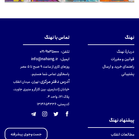
نهنگ
تماس با نهنگ
دربارهٔ نهنگ
تلفن:
۹۱۰۳۵۰۰۰-۰۲۱
قوانین و مقررات
ایمیل:
info@nahang.ir
راهنمای خرید و ارسال
روزهای کاری از ساعت ۹ صبح تا ۵ عصر
پشتیبانی
پاسخگوی تماس شما هستیم.
آدرس دفتر مرکزی
:
تهران، میدان انقلاب
خیابان ژاندارمری، بین کارگر و منیری جاوید،
پلاک 121، واحد ۴.
کدپستی: 131465433۶
پیشنهاد نهنگ
جست‌وجوی پیشرفته
مطالعات انقلاب