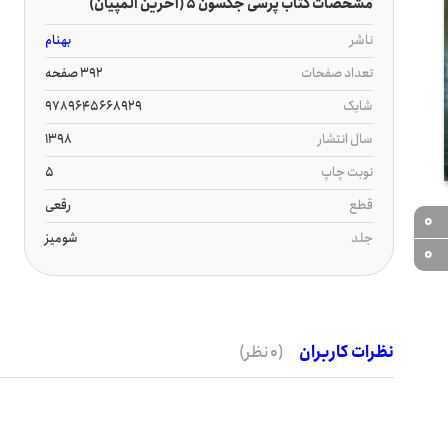
مشخصات کتاب پرسی جکسون 5 (آخرین المپیان)
ناشر
بهنام
تعداد صفحات
392 صفحه
شابک
9789645668929
سال انتشار
1398
نوبت چاپ
5
قطع
رقعی
0
جلد
شومیز
0
نظرات کاربران
(0 نظر)