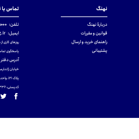
نهنگ
تماس با 
دربارهٔ نهنگ
تلفن:
۰-۰۲۱
قوانین و مقررات
ایمیل:
.ir
راهنمای خرید و ارسال
روزهای کاری از ساعت ۹ صب
پشتیبانی
پاسخگوی تماس
آدرس دفتر 
خیابان ژاندارمر
پلاک 121، واحد ۴.
کدپستی: 131465433۶