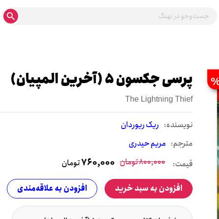
پرسی جکسون 5 (آخرین المپیان)
The Lightning Thief
نويسنده:
ریک ریوردان
مترجم:
مریم حیدری
800,000
تومان
760,000
تومان
قیمت:
افزودن به سبد خرید
افزودن به علاقه‌مندی