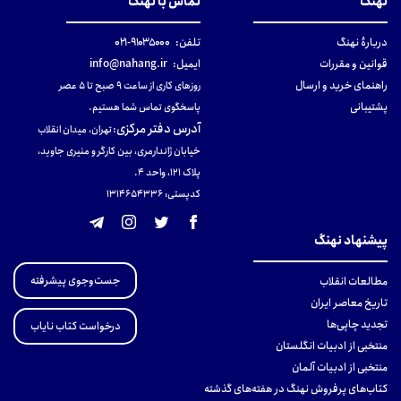
نهنگ
تماس با نهنگ
دربارهٔ نهنگ
تلفن:
۹۱۰۳۵۰۰۰-۰۲۱
قوانین و مقررات
ایمیل:
info@nahang.ir
راهنمای خرید و ارسال
روزهای کاری از ساعت ۹ صبح تا ۵ عصر
پشتیبانی
پاسخگوی تماس شما هستیم.
آدرس دفتر مرکزی
:
تهران، میدان انقلاب
خیابان ژاندارمری، بین کارگر و منیری جاوید،
پلاک 121، واحد ۴.
کدپستی: 131465433۶
پیشنهاد نهنگ
جست‌وجوی پیشرفته
مطالعات انقلاب
تاریخ معاصر ایران
تجدید چاپی‌ها
درخواست کتاب نایاب
منتخبی از ادبیات انگلستان
منتخبی از ادبیات آلمان
کتاب‌های پرفروش نهنگ در هفته‌های گذشته