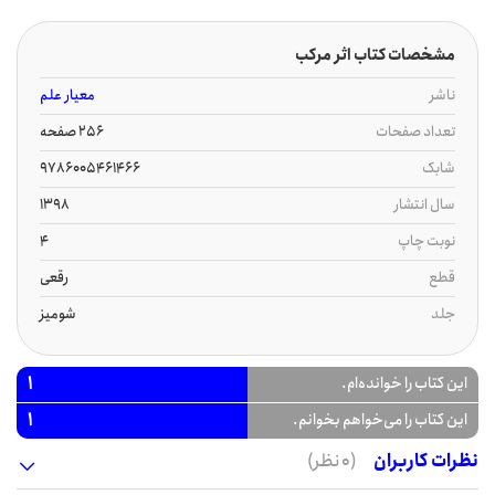
مشخصات کتاب اثر مرکب
ناشر
معیار علم
تعداد صفحات
256 صفحه
شابک
9786005461466
سال انتشار
1398
نوبت چاپ
4
قطع
رقعی
جلد
شومیز
1
این کتاب را خوانده‌ام.
1
این کتاب را می‌خواهم بخوانم.
نظرات کاربران
(0 نظر)