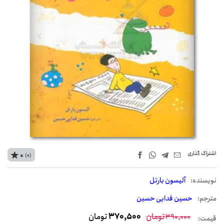
اشتراک‌ گذاری
0
(0)
نويسنده:
آلیسون بارتل
مترجم:
حسین فدایی حسین
تومان
370,500
تومان
390,000
قیمت: