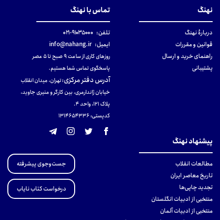
نهنگ
تماس با نهنگ
دربارهٔ نهنگ
تلفن:
۹۱۰۳۵۰۰۰-۰۲۱
قوانین و مقررات
ایمیل:
info@nahang.ir
راهنمای خرید و ارسال
روزهای کاری از ساعت ۹ صبح تا ۵ عصر
پشتیبانی
پاسخگوی تماس شما هستیم.
آدرس دفتر مرکزی
:
تهران، میدان انقلاب
خیابان ژاندارمری، بین کارگر و منیری جاوید،
پلاک 121، واحد ۴.
کدپستی: 131465433۶
پیشنهاد نهنگ
جست‌وجوی پیشرفته
مطالعات انقلاب
تاریخ معاصر ایران
تجدید چاپی‌ها
درخواست کتاب نایاب
منتخبی از ادبیات انگلستان
منتخبی از ادبیات آلمان