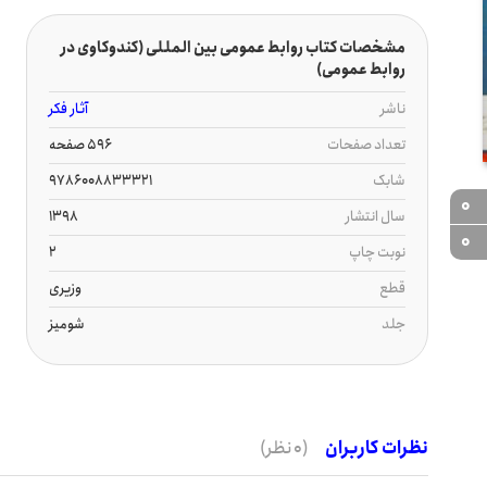
مشخصات کتاب روابط عمومی بین المللی (کندوکاوی در
روابط عمومی)
ناشر
آثار فکر
تعداد صفحات
596 صفحه
شابک
9786008833321
0
سال انتشار
1398
0
نوبت چاپ
2
قطع
وزیری
جلد
شومیز
نظرات کاربران
(0 نظر)