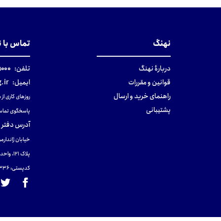
تومان
تومان
نهنگ
تماس با 
دربارهٔ نهنگ
تلفن:
۰-۰۲۱
قوانین و مقررات
ایمیل:
.ir
راهنمای خرید و ارسال
روزهای کاری از ساعت ۹ صب
پشتیبانی
پاسخگوی تماس
آدرس دفتر 
خیابان ژاندارمر
پلاک 121، واحد ۴.
کدپستی: 131465433۶