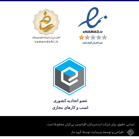
تمامی حقوق برای شرکت ایده‌پردازان اقیانوس بی‌کران محفوظ است.
طراحی و توسعه وبسایت توسط گروه ماز