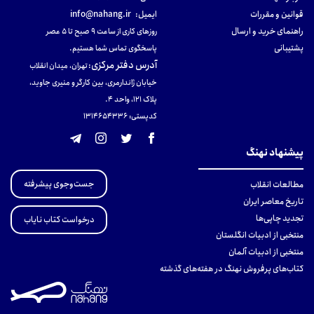
قوانین و مقررات
ایمیل:
info@nahang.ir
راهنمای خرید و ارسال
روزهای کاری از ساعت ۹ صبح تا ۵ عصر
پشتیبانی
پاسخگوی تماس شما هستیم.
آدرس دفتر مرکزی
:
تهران، میدان انقلاب
خیابان ژاندارمری، بین کارگر و منیری جاوید،
پلاک 121، واحد ۴.
کدپستی: 131465433۶
پیشنهاد نهنگ
جست‌وجوی پیشرفته
مطالعات انقلاب
تاریخ معاصر ایران
تجدید چاپی‌ها
درخواست کتاب نایاب
منتخبی از ادبیات انگلستان
منتخبی از ادبیات آلمان
کتاب‌های پرفروش نهنگ در هفته‌های گذشته