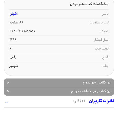
مشخصات کتاب هنر بودن
ناشر
آشیان
تعداد صفحات
198 صفحه
شابک
9789647518550
سال انتشار
1398
نوبت چاپ
6
قطع
رقعی
جلد
شومیز
0
این کتاب را خوانده‌ام.
0
این کتاب را می‌خواهم بخوانم.
نظرات کاربران
(0 نظر)