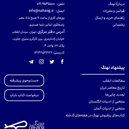
دربارهٔ نهنگ
تلفن:
۹۱۰۳۵۰۰۰-۰۲۱
قوانین و مقررات
ایمیل:
info@nahang.ir
راهنمای خرید و ارسال
روزهای کاری از ساعت ۹ صبح تا ۵ عصر
پشتیبانی
پاسخگوی تماس شما هستیم.
آدرس دفتر مرکزی
:
تهران، میدان انقلاب
خیابان ژاندارمری، بین کارگر و منیری جاوید،
پلاک 121، واحد ۴.
کدپستی: 131465433۶
پیشنهاد نهنگ
جست‌وجوی پیشرفته
مطالعات انقلاب
تاریخ معاصر ایران
تجدید چاپی‌ها
درخواست کتاب نایاب
منتخبی از ادبیات انگلستان
منتخبی از ادبیات آلمان
کتاب‌های پرفروش نهنگ در هفته‌های گذشته