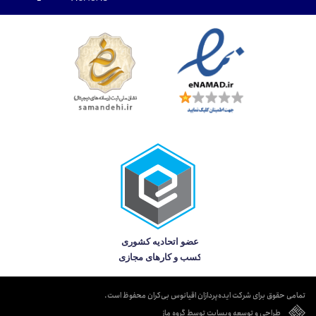
تمامی حقوق برای شرکت ایده‌پردازان اقیانوس بی‌کران محفوظ است.
طراحی و توسعه وبسایت توسط گروه ماز