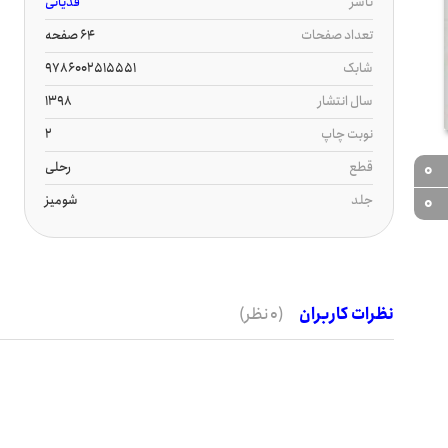
ناشر
قدیانی
تعداد صفحات
64 صفحه
شابک
9786002515551
سال انتشار
1398
نوبت چاپ
2
قطع
رحلی
0
جلد
شومیز
0
نظرات کاربران
(0 نظر)