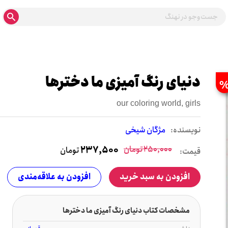
دنیای رنگ آمیزی ما دخترها
our coloring world, girls
نويسنده:
مژگان شیخی
250,000
تومان
237,500
تومان
قیمت:
افزودن به سبد خرید
افزودن به علاقه‌مندی
مشخصات کتاب دنیای رنگ آمیزی ما دخترها