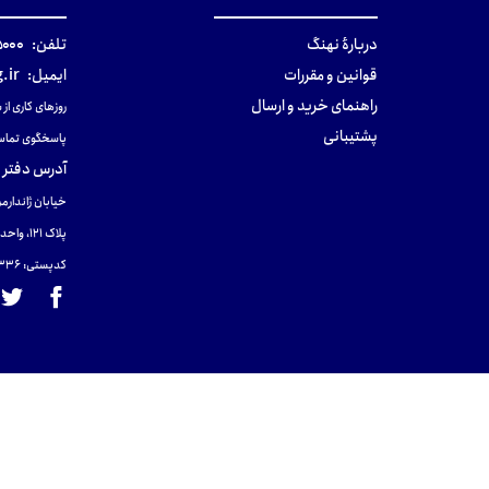
دربارهٔ نهنگ
تلفن:
۰-۰۲۱
قوانین و مقررات
ایمیل:
.ir
راهنمای خرید و ارسال
روزهای کاری از ساعت ۹ صب
پشتیبانی
پاسخگوی تماس
آدرس دفتر 
خیابان ژاندارمر
پلاک 121، واحد ۴.
کدپستی: 131465433۶