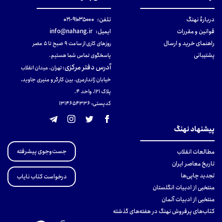
دربارهٔ نهنگ
تلفن:
۹۱۰۳۵۰۰۰-۰۲۱
قوانین و مقررات
ایمیل:
info@nahang.ir
راهنمای خرید و ارسال
روزهای کاری از ساعت ۹ صبح تا ۵ عصر
پشتیبانی
پاسخگوی تماس شما هستیم.
آدرس دفتر مرکزی
:
تهران، میدان انقلاب
خیابان ژاندارمری، بین کارگر و منیری جاوید،
پلاک 121، واحد ۴.
کدپستی: 131465433۶
پیشنهاد نهنگ
جست‌وجوی پیشرفته
مطالعات انقلاب
تاریخ معاصر ایران
تجدید چاپی‌ها
درخواست کتاب نایاب
منتخبی از ادبیات انگلستان
منتخبی از ادبیات آلمان
کتاب‌های پرفروش نهنگ در هفته‌های گذشته