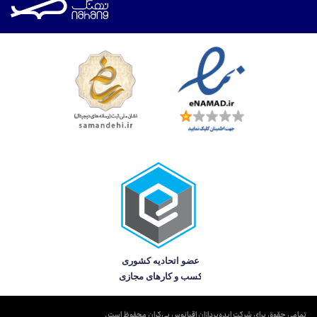
تمامی حقوق برای شرکت ایده‌پردازان اقیانوس بی‌کران محفوظ است.