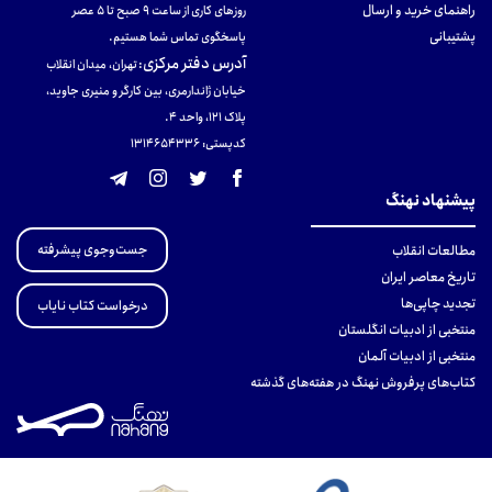
راهنمای خرید و ارسال
روزهای کاری از ساعت ۹ صبح تا ۵ عصر
پشتیبانی
پاسخگوی تماس شما هستیم.
آدرس دفتر مرکزی
:
تهران، میدان انقلاب
خیابان ژاندارمری، بین کارگر و منیری جاوید،
پلاک 121، واحد ۴.
کدپستی: 131465433۶
پیشنهاد نهنگ
جست‌وجوی پیشرفته
مطالعات انقلاب
تاریخ معاصر ایران
تجدید چاپی‌ها
درخواست کتاب نایاب
منتخبی از ادبیات انگلستان
منتخبی از ادبیات آلمان
کتاب‌های پرفروش نهنگ در هفته‌های گذشته