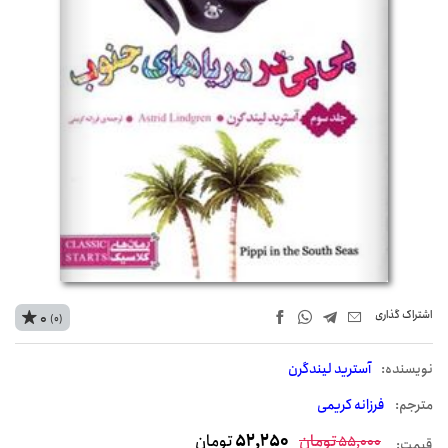
اشتراک‌ گذاری
0
(0)
نويسنده:
آسترید لیندگرن
مترجم:
فرزانه کریمی
تومان
52,250
تومان
55,000
قیمت: