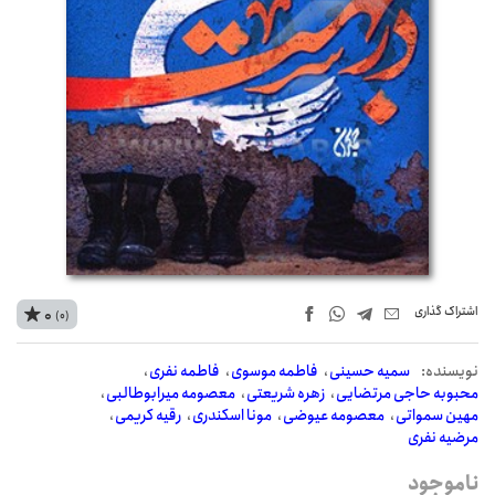
اشتراک‌ گذاری
0
(0)
نويسنده:
سمیه حسینی
فاطمه موسوی
فاطمه نفری
محبوبه حاجی مرتضایی
زهره شریعتی
معصومه میرابوطالبی
مهین سمواتی
معصومه عیوضی
مونا اسکندری
رقیه کریمی
مرضیه نفری
ناموجود