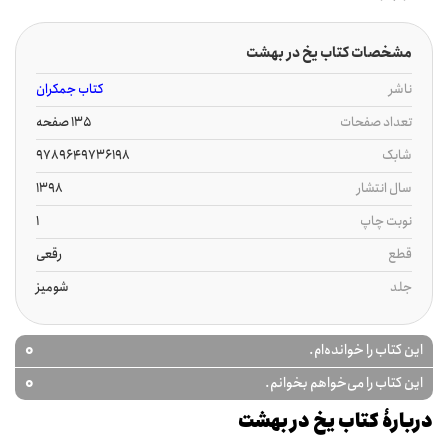
مشخصات کتاب یخ در بهشت
ناشر
کتاب جمکران
تعداد صفحات
135 صفحه
شابک
9789649736198
سال انتشار
1398
نوبت چاپ
1
قطع
رقعی
جلد
شومیز
0
این کتاب را خوانده‌ام.
0
این کتاب را می‌خواهم بخوانم.
دربارۀ کتاب یخ در بهشت