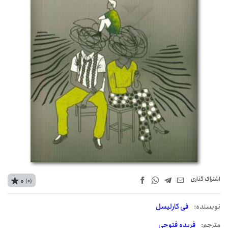
اشتراک‌ گذاری
0
(0)
نويسنده:
فی کارلیسل
مترجم:
فریده فتوحی