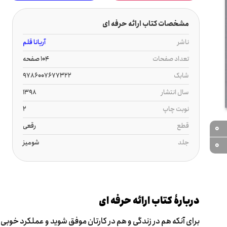
مشخصات کتاب ارائه حرفه ای
ناشر
آریانا قلم
تعداد صفحات
104 صفحه
شابک
9786007677322
سال انتشار
1398
نوبت چاپ
2
قطع
رقعی
0
جلد
شومیز
0
دربارۀ کتاب ارائه حرفه ای
برای آنکه هم در زندگی و هم در کارتان موفق شوید و عملکرد خوبی