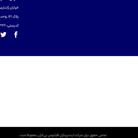
خیابان ژاندارمر
پلاک 121، واحد ۴.
کدپستی: 131465433۶
تمامی حقوق برای شرکت ایده‌پردازان اقیانوس بی‌کران محفوظ است.