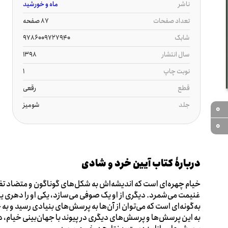
ناشر
ماه و خورشید
تعداد صفحات
87 صفحه
شابک
9786009727940
سال انتشار
1398
نوبت چاپ
1
قطع
رقعی
جلد
شومیز
0
0
دربارۀ کتاب آیین خرد و شادی
خیام چهره‌ای است که اندیشه‌اش به شکل‌های گوناگون و متضاد تفسیر
غنیمت می‌شمرد. دیگری از او یک صوفی می‌سازد، یکی او را دهری یا 
به‌گونه‌ای است که می‌توان از آن‌ها به پرسش‌های بنیادی رسید و ب
به این پرسش‌ها و پرسش‌های دیگری در پیوند با جهان‌بینی خیام،‌ د