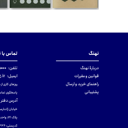
مان
تومان
تومان
نهنگ
تماس با 
دربارهٔ نهنگ
تلفن:
۰-۰۲۱
قوانین و مقررات
ایمیل:
.ir
راهنمای خرید و ارسال
روزهای کاری از ساعت ۹ صب
پشتیبانی
پاسخگوی تماس
آدرس دفتر 
خیابان ژاندارمر
پلاک 121، واحد ۴.
کدپستی: 131465433۶