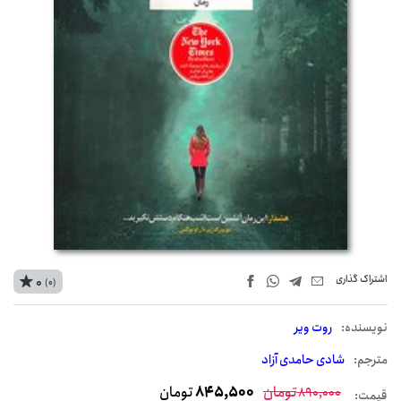
اشتراک‌ گذاری
0
(0)
نويسنده:
روت ویر
مترجم:
شادی حامدی آزاد
تومان
845,500
تومان
890,000
قیمت: