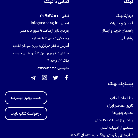
نهنگ
تماس با نهنگ
دربارهٔ نهنگ
تلفن:
۹۱۰۳۵۰۰۰-۰۲۱
قوانین و مقررات
ایمیل:
info@nahang.ir
راهنمای خرید و ارسال
روزهای کاری از ساعت ۹ صبح تا ۵ عصر
پشتیبانی
پاسخگوی تماس شما هستیم.
آدرس دفتر مرکزی
:
تهران، میدان انقلاب
خیابان ژاندارمری، بین کارگر و منیری جاوید،
پلاک 121، واحد ۴.
کدپستی: 131465433۶
پیشنهاد نهنگ
جست‌وجوی پیشرفته
مطالعات انقلاب
تاریخ معاصر ایران
تجدید چاپی‌ها
درخواست کتاب نایاب
منتخبی از ادبیات انگلستان
منتخبی از ادبیات آلمان
کتاب‌های پرفروش نهنگ در هفته‌های گذشته