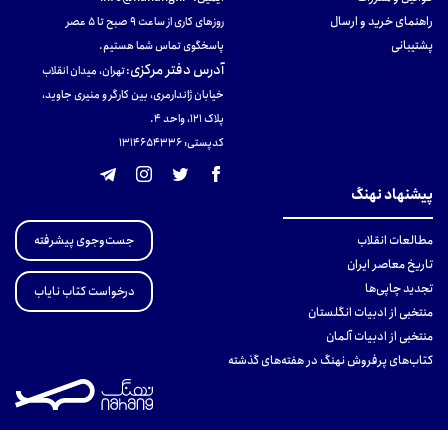
راهنمای خرید و ارسال
روزهای کاری از ساعت ۹ صبح تا ۵ عصر
پشتیبانی
پاسخگوی تماس شما هستیم.
آدرس دفتر مرکزی
:
تهران، میدان انقلاب
خیابان ژاندارمری، بین کارگر و منیری جاوید،
پلاک 121، واحد ۴.
کدپستی: 131465433۶
پیشنهاد نهنگ
جست‌وجوی پیشرفته
مطالعات انقلاب
تاریخ معاصر ایران
تجدید چاپی‌ها
درخواست کتاب نایاب
منتخبی از ادبیات انگلستان
منتخبی از ادبیات آلمان
کتاب‌های پرفروش نهنگ در هفته‌های گذشته