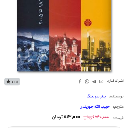
اشتراک‌ گذاری
0
(0)
نويسنده:
پیتر سولینگ
مترجم:
حبیب الله جوربندی
تومان
513,000
تومان
540,000
قیمت: