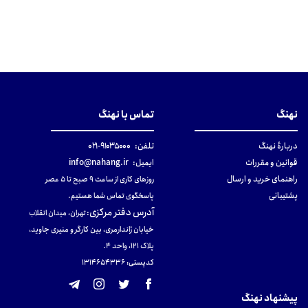
نهنگ
تماس با نهنگ
دربارهٔ نهنگ
تلفن:
۹۱۰۳۵۰۰۰-۰۲۱
قوانین و مقررات
ایمیل:
info@nahang.ir
راهنمای خرید و ارسال
روزهای کاری از ساعت ۹ صبح تا ۵ عصر
پشتیبانی
پاسخگوی تماس شما هستیم.
آدرس دفتر مرکزی
:
تهران، میدان انقلاب
خیابان ژاندارمری، بین کارگر و منیری جاوید،
پلاک 121، واحد ۴.
کدپستی: 131465433۶
پیشنهاد نهنگ