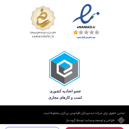
تمامی حقوق برای شرکت ایده‌پردازان اقیانوس بی‌کران محفوظ است.
طراحی و توسعه وبسایت توسط گروه ماز