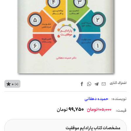
اشتراک‌ گذاری
0
(0)
نويسنده:
حمیده دهقانی
تومان
99,750
تومان
105,000
قیمت:
مشخصات کتاب پارادایم موفقیت