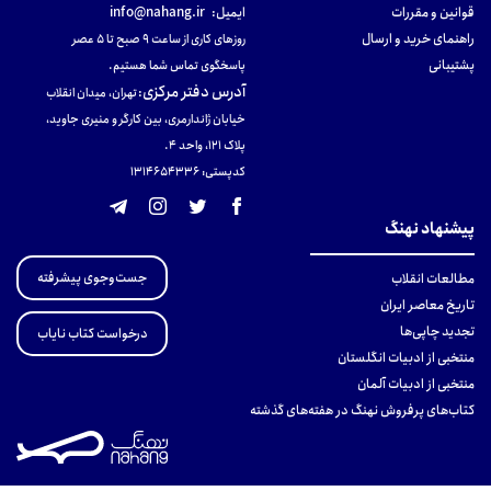
قوانین و مقررات
ایمیل:
info@nahang.ir
راهنمای خرید و ارسال
روزهای کاری از ساعت ۹ صبح تا ۵ عصر
پشتیبانی
پاسخگوی تماس شما هستیم.
آدرس دفتر مرکزی
:
تهران، میدان انقلاب
خیابان ژاندارمری، بین کارگر و منیری جاوید،
پلاک 121، واحد ۴.
کدپستی: 131465433۶
پیشنهاد نهنگ
جست‌وجوی پیشرفته
مطالعات انقلاب
تاریخ معاصر ایران
تجدید چاپی‌ها
درخواست کتاب نایاب
منتخبی از ادبیات انگلستان
منتخبی از ادبیات آلمان
کتاب‌های پرفروش نهنگ در هفته‌های گذشته