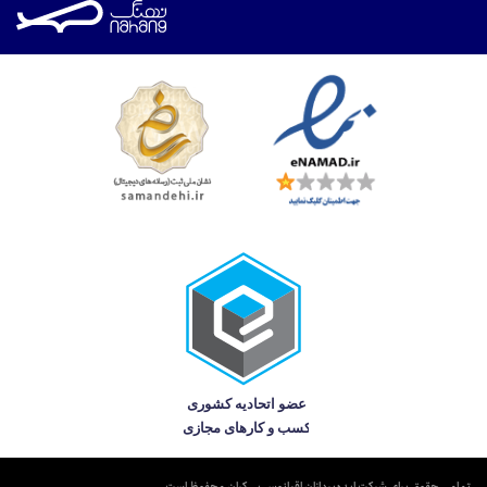
تمامی حقوق برای شرکت ایده‌پردازان اقیانوس بی‌کران محفوظ است.