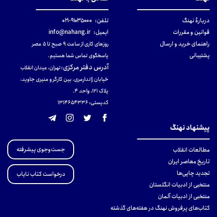
دربارهٔ نهنگ
تلفن:
۹۱۰۳۵۰۰۰-۰۲۱
قوانین و مقررات
ایمیل:
info@nahang.ir
راهنمای خرید و ارسال
روزهای کاری از ساعت ۹ صبح تا ۵ عصر
پشتیبانی
پاسخگوی تماس شما هستیم.
آدرس دفتر مرکزی
:
تهران، میدان انقلاب
خیابان ژاندارمری، بین کارگر و منیری جاوید،
پلاک 121، واحد ۴.
کدپستی: 131465433۶
پیشنهاد نهنگ
جست‌وجوی پیشرفته
مطالعات انقلاب
تاریخ معاصر ایران
تجدید چاپی‌ها
درخواست کتاب نایاب
منتخبی از ادبیات انگلستان
منتخبی از ادبیات آلمان
کتاب‌های پرفروش نهنگ در هفته‌های گذشته