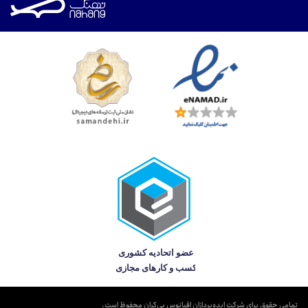
تمامی حقوق برای شرکت ایده‌پردازان اقیانوس بی‌کران محفوظ است.