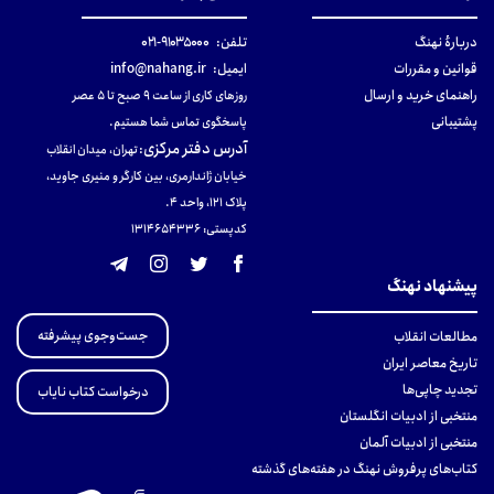
دربارهٔ نهنگ
تلفن:
۹۱۰۳۵۰۰۰-۰۲۱
قوانین و مقررات
ایمیل:
info@nahang.ir
راهنمای خرید و ارسال
روزهای کاری از ساعت ۹ صبح تا ۵ عصر
پشتیبانی
پاسخگوی تماس شما هستیم.
آدرس دفتر مرکزی
:
تهران، میدان انقلاب
خیابان ژاندارمری، بین کارگر و منیری جاوید،
پلاک 121، واحد ۴.
کدپستی: 131465433۶
پیشنهاد نهنگ
جست‌وجوی پیشرفته
مطالعات انقلاب
تاریخ معاصر ایران
تجدید چاپی‌ها
درخواست کتاب نایاب
منتخبی از ادبیات انگلستان
منتخبی از ادبیات آلمان
کتاب‌های پرفروش نهنگ در هفته‌های گذشته